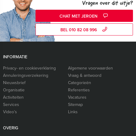
Vragen over dit uitje?
CHAT MET JEROEN
BEL 010 82 08 996
INFORMATIE
Privacy- en cookieverklaring
Algemene voorwaarden
Annuleringsverzekering
Vraag & antwoord
Nieuwsbrief
Categorieën
Organisatie
Referenties
Activiteiten
Vacatures
Services
Sitemap
Video’s
Links
OVERIG