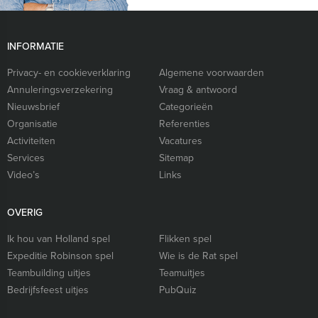
INFORMATIE
Privacy- en cookieverklaring
Algemene voorwaarden
Annuleringsverzekering
Vraag & antwoord
Nieuwsbrief
Categorieën
Organisatie
Referenties
Activiteiten
Vacatures
Services
Sitemap
Video’s
Links
OVERIG
Ik hou van Holland spel
Flikken spel
Expeditie Robinson spel
Wie is de Rat spel
Teambuilding uitjes
Teamuitjes
Bedrijfsfeest uitjes
PubQuiz