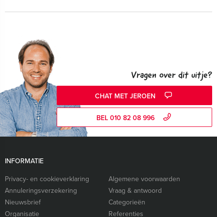
Vragen over dit uitje?
CHAT MET JEROEN
BEL 010 82 08 996
INFORMATIE
Privacy- en cookieverklaring
Algemene voorwaarden
Annuleringsverzekering
Vraag & antwoord
Nieuwsbrief
Categorieën
Organisatie
Referenties