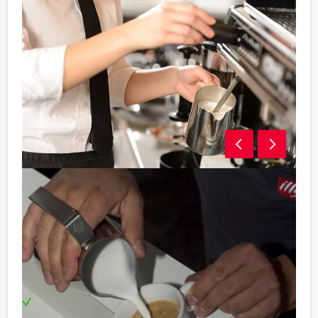
Programma:
- Uitleg over de workshop
- Herkomst koffie & leuke weetjes
- Verschillende bereidingstechnieken
Inclusief:
Unieke locatie in centrum Rotterdam