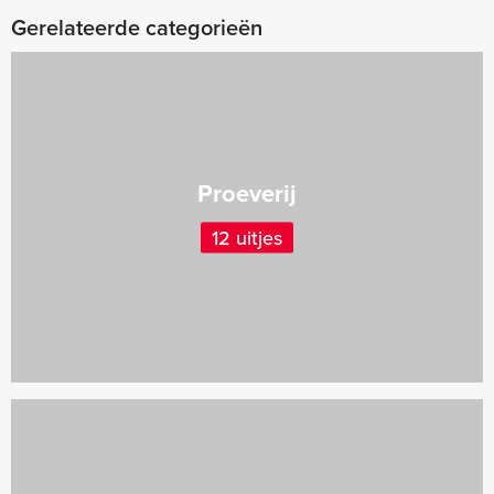
Gerelateerde categorieën
Proeverij
12 uitjes