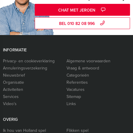
CHAT MET JEROEN
BEL 010 82 08 996
INFORMATIE
Privacy- en cookieverklaring
Algemene voorwaarden
Annuleringsverzekering
Vraag & antwoord
Nieuwsbrief
Categorieën
Organisatie
Referenties
Activiteiten
Vacatures
Services
Sitemap
Video’s
Links
OVERIG
Ik hou van Holland spel
Flikken spel