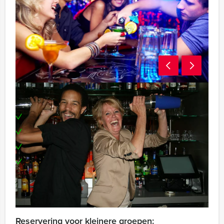
Inclusief:
Enthousiaste begeleiding
Welkomstdrankje
Het maken van de cocktails
Te boeken op uw gewenste dag en tijdstip!
Optioneel:
- Hapjes
Reservering voor kleinere groepen: