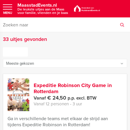
MaasstadEvents.nl
De leukste uitjes aan de Maas
voor familie, vrienden en je baas
MENU
33 uitjes gevonden
FILTER
Expeditie Robinson City Game in
Rotterdam
€ 24,50
Vanaf
p.p. excl. BTW
Vanaf 12 personen ‐ 3 uur
Ga in verschillende teams met elkaar de strijd aan
tijdens Expeditie Robinson in Rotterdam!