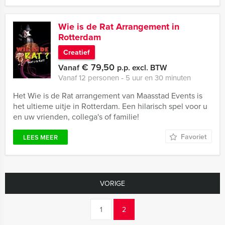
Wie is de Rat Arrangement in
Rotterdam
Creatief
€ 79,50
Vanaf
p.p. excl. BTW
Vanaf 12 personen ‐ 5 uur en 30 minuten
Het Wie is de Rat arrangement van Maasstad Events is
het ultieme uitje in Rotterdam. Een hilarisch spel voor u
en uw vrienden, collega's of familie!
Favoriet
LEES MEER
VORIGE
1
2