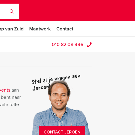
op van Zuid
Maatwerk
Contact
010 82 08 996
Stel al je vragen aan
Jeroen!
vents
aan
 bent naar
vele toffe
CONTACT JEROEN