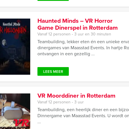
Haunted Minds – VR Horror
Game Dinerspel in Rotterdam
Vanaf 12 personen ‐ 3 uur en 30 minuten
Teambuilding, lekker eten én een unieke erv
dinergames van Maasstad Events. In hartje 
ontvangen in een gezellig ...
LEES MEER
VR Moorddiner in Rotterdam
Vanaf 12 personen ‐ 3 uur
Teambuilding, een heerlijk diner en een bij
Dinnergame van Maasstad Events. U wordt ont
...