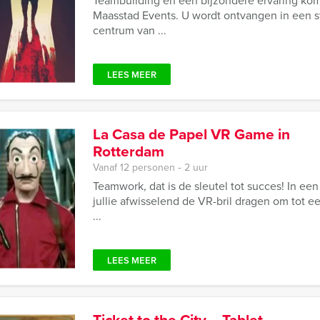
Teambuilding en een bijzondere ervaring ko
Maasstad Events. U wordt ontvangen in een sf
centrum van ...
LEES MEER
La Casa de Papel VR Game in
Rotterdam
Vanaf 12 personen ‐ 2 uur
Teamwork, dat is de sleutel tot succes! In een
jullie afwisselend de VR-bril dragen om tot 
...
LEES MEER
Ticket to the City – Tablet