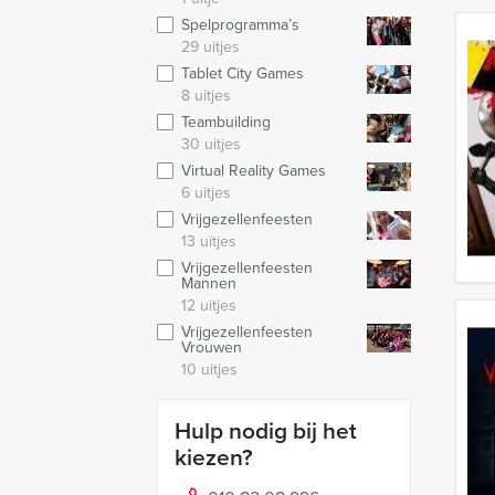
Spelprogramma’s
29 uitjes
Tablet City Games
8 uitjes
Teambuilding
30 uitjes
Virtual Reality Games
6 uitjes
Vrijgezellenfeesten
13 uitjes
Vrijgezellenfeesten
Mannen
12 uitjes
Vrijgezellenfeesten
Vrouwen
10 uitjes
Hulp nodig bij het
kiezen?