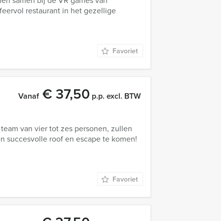
men samen bij de VR games van
eervol restaurant in het gezellige
Favoriet
€ 37,50
Vanaf
p.p. excl. BTW
 team van vier tot zes personen, zullen
een succesvolle roof en escape te komen!
Favoriet