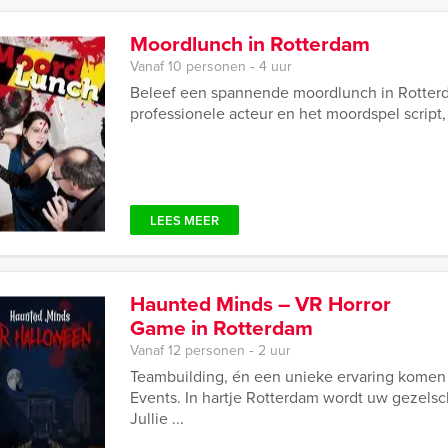
Moordlunch in Rotterdam
Vanaf 10 personen ‐ 4 uur
Beleef een spannende moordlunch in Rotterd
professionele acteur en het moordspel script
LEES MEER
Haunted Minds – VR Horror
Game in Rotterdam
Vanaf 12 personen ‐ 2 uur
Teambuilding, én een unieke ervaring komen
Events. In hartje Rotterdam wordt uw gezelsc
Jullie ...