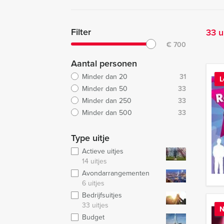
Filter
33 u
€
700
Aantal personen
Minder dan 20
31
L
Minder dan 50
33
Minder dan 250
33
Minder dan 500
33
Type uitje
Actieve uitjes
14 uitjes
Avondarrangementen
6 uitjes
Bedrijfsuitjes
33 uitjes
N
Budget