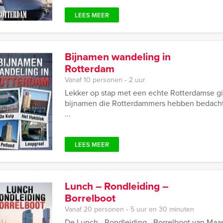
LEES MEER
Bijnamen wandeling in
Rotterdam
Vanaf 10 personen ‐ 2 uur
Lekker op stap met een echte Rotterdamse gid
bijnamen die Rotterdammers hebben bedach
...
LEES MEER
Lunch – Rondleiding –
Borrelboot
Vanaf 20 personen ‐ 5 uur en 30 minuten
De Lunch - Rondleiding - Borrelboot van Maas