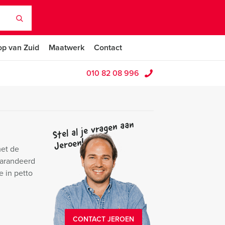
op van Zuid
Maatwerk
Contact
010 82 08 996
Stel al je vragen aan
Jeroen!
met de
garandeerd
e in petto
CONTACT JEROEN